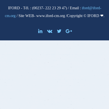
IFORD - Tél. : (00237- 222 23 29 47) / Email :
iford@iford-
cm.org
/ Site WEB- www.iford-cm.org /Copyright © IFORD ❤.