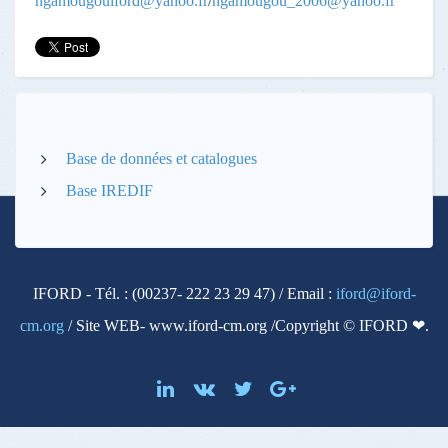
ngamougouiford@yahoo.fr
/
ngamougou_2006@yahoo.fr
Base de données et catalogues
Base IREDIF
IFORD - Tél. : (00237- 222 23 29 47) / Email :
iford@iford-
cm.org
/ Site WEB- www.iford-cm.org /Copyright © IFORD ❤.