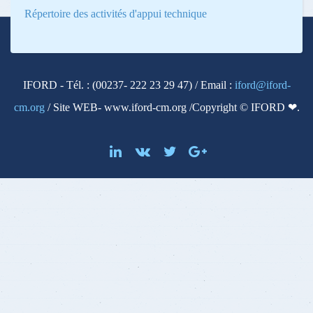
Répertoire des activités d'appui technique
IFORD - Tél. : (00237- 222 23 29 47) / Email :
iford@iford-
cm.org
/ Site WEB- www.iford-cm.org /Copyright © IFORD ❤.