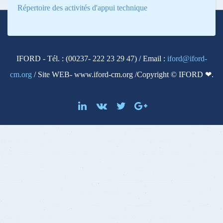
Répertoire des activités d'appui technique
IFORD - Tél. : (00237- 222 23 29 47) / Email :
iford@iford-
cm.org
/ Site WEB- www.iford-cm.org /Copyright © IFORD ❤.