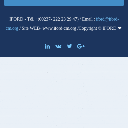
IFORD - Tél. : (00237- 222 23 29 47) / Email :
iford@iford-
cm.org
/ Site WEB- www.iford-cm.org /Copyright © IFORD ❤.