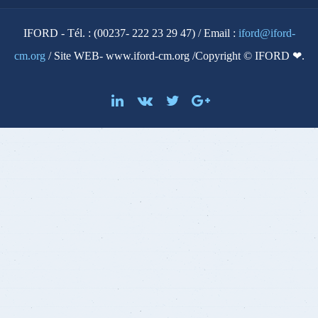
IFORD - Tél. : (00237- 222 23 29 47) / Email :
iford@iford-
cm.org
/ Site WEB- www.iford-cm.org /Copyright © IFORD ❤.