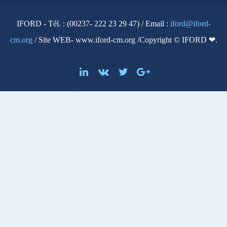
IFORD - Tél. : (00237- 222 23 29 47) / Email :
iford@iford-
cm.org
/ Site WEB- www.iford-cm.org /Copyright © IFORD ❤.