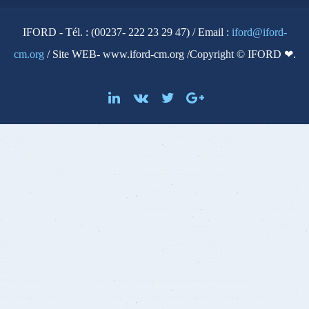
IFORD - Tél. : (00237- 222 23 29 47) / Email :
iford@iford-
cm.org
/ Site WEB- www.iford-cm.org /Copyright © IFORD ❤.